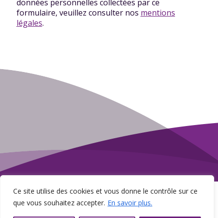
données personnelles collectées par ce
formulaire, veuillez consulter nos
mentions
légales
.
Copyright © 2026 CAP RH. Tous droits réservés.
Ce site utilise des cookies et vous donne le contrôle sur ce
que vous souhaitez accepter.
En savoir plus.
Accueil
Présentation
Expertise
Contact
Mentions légales